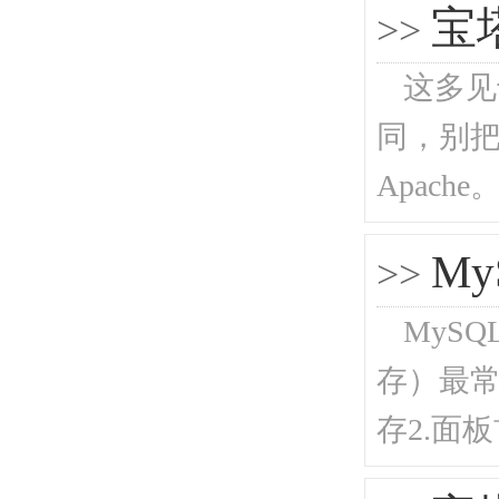
宝
>>
这多见
同，别把 
Apach
M
>>
MyS
存）最常
存2.面板首