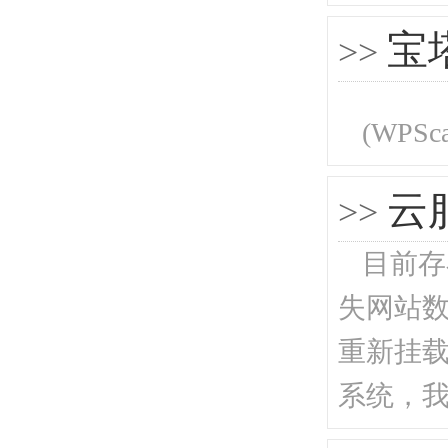
宝
>>
(WPScan
云
>>
目前存
失网站
重新挂
系统，我