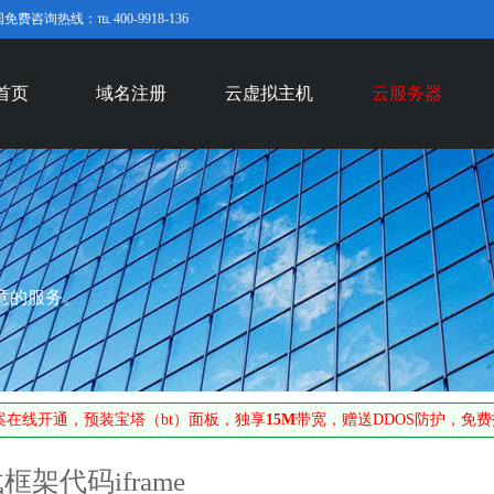
询热线：℡ 400-9918-136
首页
域名注册
云虚拟主机
云服务器
意的服务。
在线开通，预装宝塔（bt）面板，独享
15M
带宽，赠送DDOS防护，免
架代码iframe