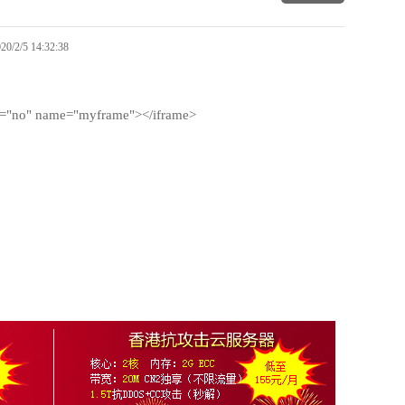
2/5 14:32:38
g="no" name="myframe"></iframe>