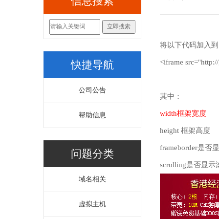
信息搜索
将以下代码加入到网
<iframe src="htt
快捷导航
公司公告
其中：
width框架宽度
帮助信息
height 框架高度
frameborder
问题分类
scrolling是否显
域名相关
虚拟主机