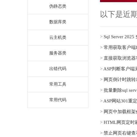
伪静态类
以下是近
数据库类
>
Sql Server 
云主机类
>
常用获取客户端I
服务器类
>
直接获取浏览器客
出错代码
>
ASP判断客户
>
网页倒计时跳转J
常用工具
>
批量删除sql s
常用代码
>
ASP网站301
>
网页中加载框架代码
>
HTML网页定时
>
禁止网页右键查