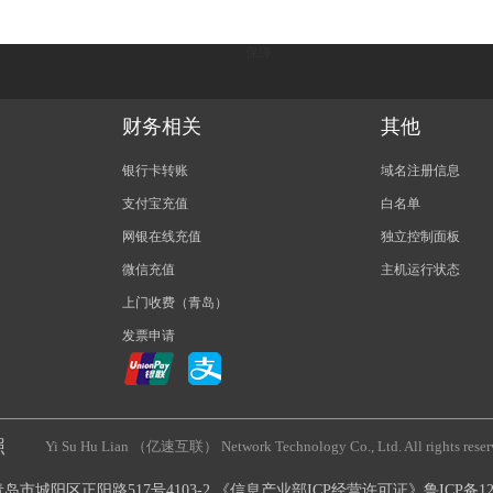
保障
财务相关
其他
银行卡转账
域名注册信息
支付宝充值
白名单
网银在线充值
独立控制面板
微信充值
主机运行状态
上门收费（青岛）
发票申请
照
Yi Su Hu Lian （亿速互联） Network Technology Co., Ltd. All rights r
省青岛市城阳区正阳路517号4103-2 《信息产业部ICP经营许可证》鲁ICP备120