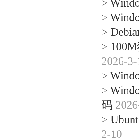
>
Win
>
Win
>
Deb
>
10
2026-3-
>
Win
>
Win
码
2026
>
Ubun
2-10